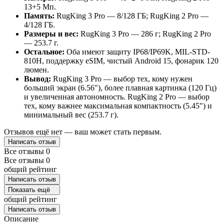
13+5 Мп.
Память:
RugKing 3 Pro — 8/128 ГБ; RugKing 2 Pro —
4/128 ГБ.
Размеры и вес:
RugKing 3 Pro — 286 г; RugKing 2 Pro
— 253.7 г.
Остальное:
Оба имеют защиту IP68/IP69K, MIL-STD-
810H, поддержку eSIM, чистый Android 15, фонарик 120
люмен.
Вывод:
RugKing 3 Pro — выбор тех, кому нужен
больший экран (6.56"), более плавная картинка (120 Гц)
и увеличенная автономность. RugKing 2 Pro — выбор
тех, кому важнее максимальная компактность (5.45") и
минимальный вес (253.7 г).
Отзывов ещё нет — ваш может стать первым.
Написать отзыв
Все отзывы
0
Все отзывы
0
общий рейтинг
Написать отзыв
Показать ещё
общий рейтинг
Написать отзыв
Описание