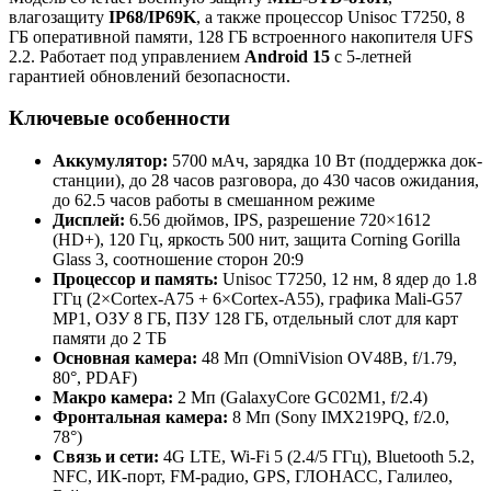
влагозащиту
IP68/IP69K
, а также процессор Unisoc T7250, 8
ГБ оперативной памяти, 128 ГБ встроенного накопителя UFS
2.2. Работает под управлением
Android 15
с 5-летней
гарантией обновлений безопасности.
Ключевые особенности
Аккумулятор:
5700 мАч, зарядка 10 Вт (поддержка док-
станции), до 28 часов разговора, до 430 часов ожидания,
до 62.5 часов работы в смешанном режиме
Дисплей:
6.56 дюймов, IPS, разрешение 720×1612
(HD+), 120 Гц, яркость 500 нит, защита Corning Gorilla
Glass 3, соотношение сторон 20:9
Процессор и память:
Unisoc T7250, 12 нм, 8 ядер до 1.8
ГГц (2×Cortex-A75 + 6×Cortex-A55), графика Mali-G57
MP1, ОЗУ 8 ГБ, ПЗУ 128 ГБ, отдельный слот для карт
памяти до 2 ТБ
Основная камера:
48 Мп (OmniVision OV48B, f/1.79,
80°, PDAF)
Макро камера:
2 Мп (GalaxyCore GC02M1, f/2.4)
Фронтальная камера:
8 Мп (Sony IMX219PQ, f/2.0,
78°)
Связь и сети:
4G LTE, Wi‑Fi 5 (2.4/5 ГГц), Bluetooth 5.2,
NFC, ИК‑порт, FM‑радио, GPS, ГЛОНАСС, Галилео,