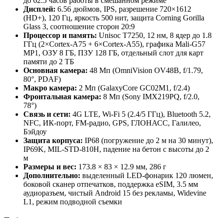
до 62.5 часов работы в смешанном режиме
Дисплей:
6.56 дюймов, IPS, разрешение 720×1612
(HD+), 120 Гц, яркость 500 нит, защита Corning Gorilla
Glass 3, соотношение сторон 20:9
Процессор и память:
Unisoc T7250, 12 нм, 8 ядер до 1.8
ГГц (2×Cortex-A75 + 6×Cortex-A55), графика Mali-G57
MP1, ОЗУ 8 ГБ, ПЗУ 128 ГБ, отдельный слот для карт
памяти до 2 ТБ
Основная камера:
48 Мп (OmniVision OV48B, f/1.79,
80°, PDAF)
Макро камера:
2 Мп (GalaxyCore GC02M1, f/2.4)
Фронтальная камера:
8 Мп (Sony IMX219PQ, f/2.0,
78°)
Связь и сети:
4G LTE, Wi‑Fi 5 (2.4/5 ГГц), Bluetooth 5.2,
NFC, ИК‑порт, FM‑радио, GPS, ГЛОНАСС, Галилео,
Бэйдоу
Защита корпуса:
IP68 (погружение до 2 м на 30 минут),
IP69K, MIL‑STD‑810H, падение на бетон с высоты до 2
м
Размеры и вес:
173.8 × 83 × 12.9 мм, 286 г
Дополнительно:
выделенный LED-фонарик 120 люмен,
боковой сканер отпечатков, поддержка eSIM, 3.5 мм
аудиоразъем, чистый Android 15 без рекламы, Widevine
L1, режим подводной съемки