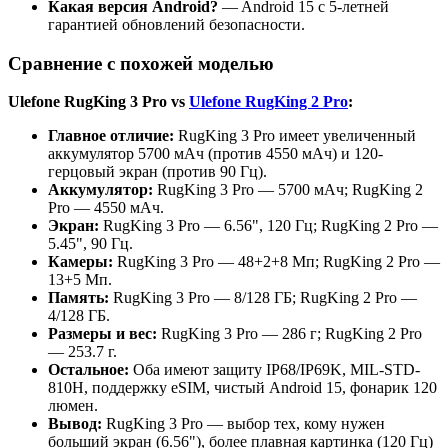
Какая версия Android?
— Android 15 с 5-летней
гарантией обновлений безопасности.
Сравнение с похожей моделью
Ulefone RugKing 3 Pro vs
Ulefone RugKing 2 Pro
:
Главное отличие:
RugKing 3 Pro имеет увеличенный
аккумулятор 5700 мАч (против 4550 мАч) и 120-
герцовый экран (против 90 Гц).
Аккумулятор:
RugKing 3 Pro — 5700 мАч; RugKing 2
Pro — 4550 мАч.
Экран:
RugKing 3 Pro — 6.56", 120 Гц; RugKing 2 Pro —
5.45", 90 Гц.
Камеры:
RugKing 3 Pro — 48+2+8 Мп; RugKing 2 Pro —
13+5 Мп.
Память:
RugKing 3 Pro — 8/128 ГБ; RugKing 2 Pro —
4/128 ГБ.
Размеры и вес:
RugKing 3 Pro — 286 г; RugKing 2 Pro
— 253.7 г.
Остальное:
Оба имеют защиту IP68/IP69K, MIL-STD-
810H, поддержку eSIM, чистый Android 15, фонарик 120
люмен.
Вывод:
RugKing 3 Pro — выбор тех, кому нужен
больший экран (6.56"), более плавная картинка (120 Гц)