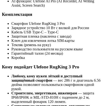
AI функции: Ulefone AI Pro (AI Recorder, AI Writing
Assist, Screen Search)
Комплектация
Смартфон Ulefone RugKing 3 Pro
Зарядное устройство 10 Вт с вилкой для России
Кабель USB Type‑C – Type‑C
Защитная пленка (наклеена с завода)
Ключ для извлечения лотка SIM‑карты
Темляк (ремень на руку)
Руководство пользователя на русском языке
Гарантийный талон (24 месяца)
Коробка
Кому подойдет Ulefone RugKing 3 Pro
Любому, кому нужен лёгкий и доступный
защищённый смартфон
— вес 286 г и диагональ 6.56
дюйма позволяют пользоваться смартфоном одной
рукой.
Строителям, энергетикам, инженерам
— защита
IP68/IP69K и MIL-STD-810H с падением до 2 м,
выделенный фонарик 120 люмен.
Сотрудникам силовых структур, охранникам,