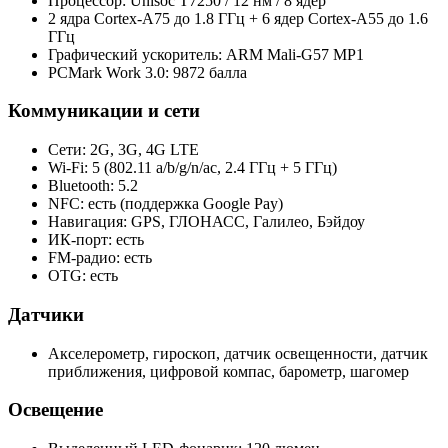
Процессор: Unisoc T7250 / 12 нм / 8 ядер
2 ядра Cortex-A75 до 1.8 ГГц + 6 ядер Cortex-A55 до 1.6
ГГц
Графический ускоритель: ARM Mali-G57 MP1
PCMark Work 3.0: 9872 балла
Коммуникации и сети
Сети: 2G, 3G, 4G LTE
Wi‑Fi: 5 (802.11 a/b/g/n/ac, 2.4 ГГц + 5 ГГц)
Bluetooth: 5.2
NFC: есть (поддержка Google Pay)
Навигация: GPS, ГЛОНАСС, Галилео, Бэйдоу
ИК‑порт: есть
FM‑радио: есть
OTG: есть
Датчики
Акселерометр, гироскоп, датчик освещенности, датчик
приближения, цифровой компас, барометр, шагомер
Освещение