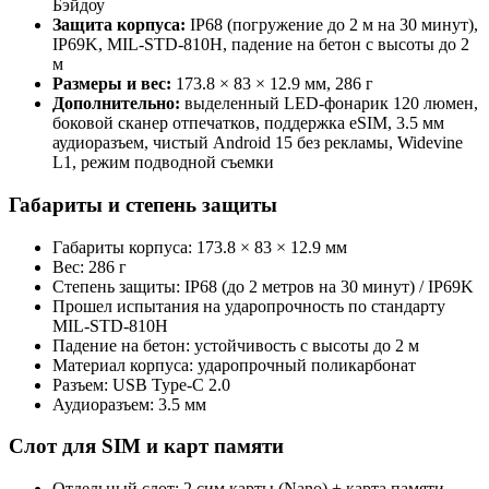
Бэйдоу
Защита корпуса:
IP68 (погружение до 2 м на 30 минут),
IP69K, MIL‑STD‑810H, падение на бетон с высоты до 2
м
Размеры и вес:
173.8 × 83 × 12.9 мм, 286 г
Дополнительно:
выделенный LED-фонарик 120 люмен,
боковой сканер отпечатков, поддержка eSIM, 3.5 мм
аудиоразъем, чистый Android 15 без рекламы, Widevine
L1, режим подводной съемки
Габариты и степень защиты
Габариты корпуса: 173.8 × 83 × 12.9 мм
Вес: 286 г
Степень защиты: IP68 (до 2 метров на 30 минут) / IP69K
Прошел испытания на ударопрочность по стандарту
MIL-STD-810H
Падение на бетон: устойчивость с высоты до 2 м
Материал корпуса: ударопрочный поликарбонат
Разъем: USB Type‑C 2.0
Аудиоразъем: 3.5 мм
Слот для SIM и карт памяти
Отдельный слот: 2 сим карты (Nano) + карта памяти