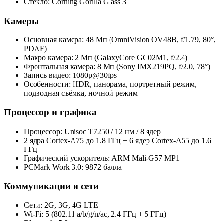
Стекло: Corning Gorilla Glass 3
Камеры
Основная камера: 48 Мп (OmniVision OV48B, f/1.79, 80°,
PDAF)
Макро камера: 2 Мп (GalaxyCore GC02M1, f/2.4)
Фронтальная камера: 8 Мп (Sony IMX219PQ, f/2.0, 78°)
Запись видео: 1080p@30fps
Особенности: HDR, панорама, портретный режим,
подводная съёмка, ночной режим
Процессор и графика
Процессор: Unisoc T7250 / 12 нм / 8 ядер
2 ядра Cortex-A75 до 1.8 ГГц + 6 ядер Cortex-A55 до 1.6
ГГц
Графический ускоритель: ARM Mali-G57 MP1
PCMark Work 3.0: 9872 балла
Коммуникации и сети
Сети: 2G, 3G, 4G LTE
Wi‑Fi: 5 (802.11 a/b/g/n/ac, 2.4 ГГц + 5 ГГц)