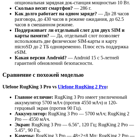
опциональная зарядная док-станция мощностью 10 Вт.
Сколько весит смартфон?
— 286 г.
Как долго работает на одном заряде?
— До 28 часов
разговора, до 430 часов в режиме ожидания, до 62.5
часов в смешанном режиме.
Поддерживает ли отдельный слот для двух SIM и
карты памяти?
— Да, отдельный слот позволяет
использовать две физические SIM-карты и карту
microSD до 2 ТБ одновременно. Плюс есть поддержка
eSIM.
Какая версия Android?
— Android 15 с 5-летней
гарантией обновлений безопасности.
Сравнение с похожей моделью
Ulefone RugKing 3 Pro vs
Ulefone RugKing 2 Pro
:
Главное отличие:
RugKing 3 Pro имеет увеличенный
аккумулятор 5700 мАч (против 4550 мАч) и 120-
герцовый экран (против 90 Гц).
Аккумулятор:
RugKing 3 Pro — 5700 мАч; RugKing 2
Pro — 4550 мАч.
Экран:
RugKing 3 Pro — 6.56", 120 Гц; RugKing 2 Pro —
5.45", 90 Гц.
Камеры:
RugKing 3 Pro — 48+2+8 Мп; RugKing 2 Pro —