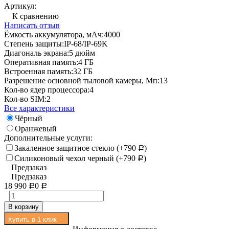
Артикул:
К сравнению
Написать отзыв
Ёмкость аккумулятора, мАч:
4000
Степень защиты:
IP-68/IP-69K
Диагональ экрана:
5 дюйм
Оперативная память:
4 ГБ
Встроенная память:
32 ГБ
Разрешение основной тыловой камеры, Мп:
13
Кол-во ядер процессора:
4
Кол-во SIM:
2
Все характеристики
Чёрный
Оранжевый
Дополнительные услуги:
Закаленное защитное стекло (+
790
)
Р
Силиконовый чехол черный (+
790
)
Р
Предзаказ
Предзаказ
18 990
0
Р
Р
В корзину
Купить в 1 клик