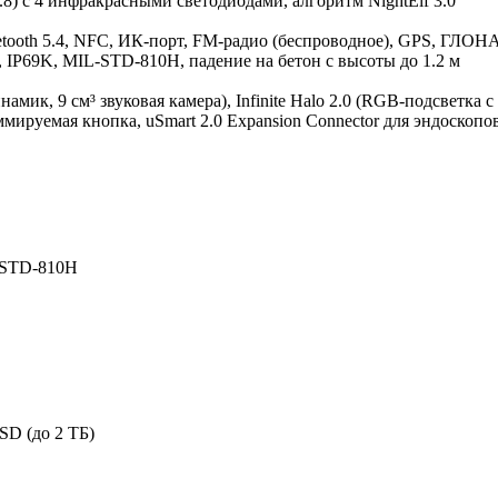
8) с 4 инфракрасными светодиодами, алгоритм NightElf 3.0
luetooth 5.4, NFC, ИК‑порт, FM‑радио (беспроводное), GPS, ГЛО
, IP69K, MIL‑STD‑810H, падение на бетон с высоты до 1.2 м
намик, 9 см³ звуковая камера), Infinite Halo 2.0 (RGB-подсветка
мируемая кнопка, uSmart 2.0 Expansion Connector для эндоскопо
-STD-810H
SD (до 2 ТБ)