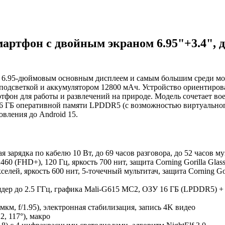
ртфон с двойным экраном 6.95"+3.4", ди
м 6.95-дюймовым основным дисплеем и самым большим среди м
подсветкой и аккумулятором 12800 мАч. Устройство ориентирова
ртфон для работы и развлечений на природе. Модель сочетает в
16 ГБ оперативной памяти LPDDR5 (с возможностью виртуальног
вления до Android 15.
я зарядка по кабелю 10 Вт, до 69 часов разговора, до 52 часов 
60 (FHD+), 120 Гц, яркость 700 нит, защита Corning Gorilla Glass
селей, яркость 600 нит, 5-точечный мультитач, защита Corning G
 ядер до 2.5 ГГц, графика Mali-G615 MC2, ОЗУ 16 ГБ (LPDDR5) +
мкм, f/1.95), электронная стабилизация, запись 4K видео
2, 117°), макро