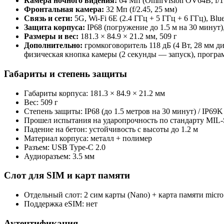
Камера ночного видения:
64 Мп (OmniVision OV64B, f/1.
Фронтальная камера:
32 Мп (f/2.45, 25 мм)
Связь и сети:
5G, Wi‑Fi 6E (2.4 ГГц + 5 ГГц + 6 ГГц), B
Защита корпуса:
IP68 (погружение до 1.5 м на 30 минут)
Размеры и вес:
181.3 × 84.9 × 21.2 мм, 509 г
Дополнительно:
громкоговоритель 118 дБ (4 Вт, 28 мм ди
физическая кнопка камеры (2 секунды — запуск), програм
Габариты и степень защиты
Габариты корпуса: 181.3 × 84.9 × 21.2 мм
Вес: 509 г
Степень защиты: IP68 (до 1.5 метров на 30 минут) / IP69K
Прошел испытания на ударопрочность по стандарту MIL
Падение на бетон: устойчивость с высоты до 1.2 м
Материал корпуса: металл + полимер
Разъем: USB Type‑C 2.0
Аудиоразъем: 3.5 мм
Слот для SIM и карт памяти
Отдельный слот: 2 сим карты (Nano) + карта памяти micro
Поддержка eSIM: нет
Аутентификация