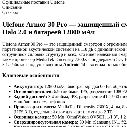
Официальные поставки Ulefone
Описание
Отзывы
Ulefone Armor 30 Pro — защищенный сма
Halo 2.0 и батареей 12800 мАч
Ulefone Armor 30 Pro — это защищенный смартфон с огромны
портативной акустической системой на 118 дБ с динамической 
сотрудников силовых структур и всех, кто ищет надежный сма
также процессор MediaTek Dimensity 7300X с поддержкой 5G, 
3.1. Работает под управлением
Android 14
с возможностью обно
Ключевые особенности
Аккумулятор:
12800 мАч, быстрая зарядка 66 Вт, обратна
Основной дисплей:
6.95 дюймов, IPS, разрешение 1080×24
Задний дисплей:
3.4 дюйма, IPS, разрешение 412×960 пик
моноблочных смартфонов
Процессор и память:
MediaTek Dimensity 7300X, 4 нм, 8
(UFS 3.1), отдельный слот для карт памяти до 2 ТБ
Основная камера:
50 Мп (OmniVision OV50H, 1/1.3", 1.2 
Сверхширокоугольная камера:
50 Мп (Samsung JN1, f/2.