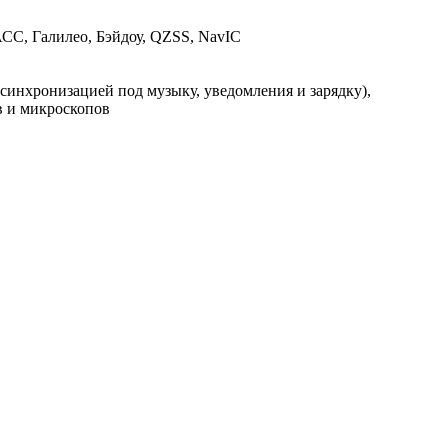
НАСС, Галилео, Бэйдоу, QZSS, NavIC
 с синхронизацией под музыку, уведомления и зарядку),
в и микроскопов