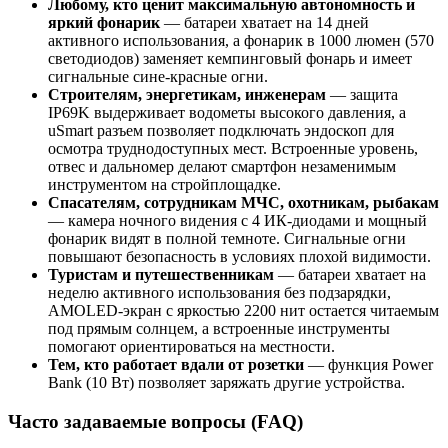
Любому, кто ценит максимальную автономность и
яркий фонарик
— батареи хватает на 14 дней
активного использования, а фонарик в 1000 люмен (570
светодиодов) заменяет кемпинговый фонарь и имеет
сигнальные сине-красные огни.
Строителям, энергетикам, инженерам
— защита
IP69K выдерживает водометы высокого давления, а
uSmart разъем позволяет подключать эндоскоп для
осмотра труднодоступных мест. Встроенные уровень,
отвес и дальномер делают смартфон незаменимым
инструментом на стройплощадке.
Спасателям, сотрудникам МЧС, охотникам, рыбакам
— камера ночного видения с 4 ИК-диодами и мощный
фонарик видят в полной темноте. Сигнальные огни
повышают безопасность в условиях плохой видимости.
Туристам и путешественникам
— батареи хватает на
неделю активного использования без подзарядки,
AMOLED-экран с яркостью 2200 нит остается читаемым
под прямым солнцем, а встроенные инструменты
помогают ориентироваться на местности.
Тем, кто работает вдали от розетки
— функция Power
Bank (10 Вт) позволяет заряжать другие устройства.
Часто задаваемые вопросы (FAQ)