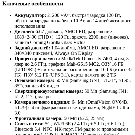
Ключевые особенности
Аккумулятор:
21200 мАч, быстрая зарядка 120 Вт,
обратная зарядка по кабелю 10 Вт, до 14 дней активного
использования
Дисплей:
6.67 дюймов, AMOLED, разрешение
1080×2400 (FHD+), 120 Гц, яркость 2200 нит (пиковая),
защита Corning Gorilla Glass Victus
Задний дисплей:
1.04 дюйма, AMOLED, разрешение
340×340 пикселей, Always-On Display
Процессор и память:
MediaTek Dimensity 7400, 4 нм, 8
ядер до 2.6 ГГц, графика Mali-G615 MC2, ОЗУ 16 ГБ
(LPDDR5) + виртуальное расширение до 16 ГБ (итого 32
ГБ), ПЗУ 512 ГБ (UFS 3.1), карты памяти до 2 ТБ
Основная камера:
50 Мп (Samsung GN1, 1/1.31", f/1.95,
85°), запись 4K видео
Сверхширокоугольная камера:
50 Мп (Samsung JN1,
f/2.2, 117°), макро
Камера ночного видения:
64 Мп (OmniVision OV64B,
f/1.79) с 4 инфракрасными светодиодами, NightElf Ultra
3.0
Фронтальная камера:
50 Мп (f/2.5, 25 мм)
Связь и сети:
5G, Wi‑Fi 6E (2.4 ГГц + 5 ГГц + 6 ГГц),
Bluetooth 5.4, NFC, ИК‑порт, FM‑радио (с проводными
наушниками), GPS (ГЛОНАСС / Галилео / Бэйдоу)