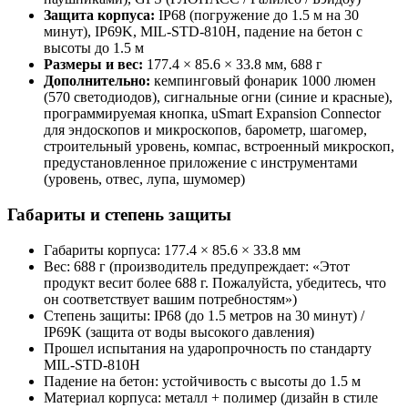
Защита корпуса:
IP68 (погружение до 1.5 м на 30
минут), IP69K, MIL‑STD‑810H, падение на бетон с
высоты до 1.5 м
Размеры и вес:
177.4 × 85.6 × 33.8 мм, 688 г
Дополнительно:
кемпинговый фонарик 1000 люмен
(570 светодиодов), сигнальные огни (синие и красные),
программируемая кнопка, uSmart Expansion Connector
для эндоскопов и микроскопов, барометр, шагомер,
строительный уровень, компас, встроенный микроскоп,
предустановленное приложение с инструментами
(уровень, отвес, лупа, шумомер)
Габариты и степень защиты
Габариты корпуса: 177.4 × 85.6 × 33.8 мм
Вес: 688 г (производитель предупреждает: «Этот
продукт весит более 688 г. Пожалуйста, убедитесь, что
он соответствует вашим потребностям»)
Степень защиты: IP68 (до 1.5 метров на 30 минут) /
IP69K (защита от воды высокого давления)
Прошел испытания на ударопрочность по стандарту
MIL-STD-810H
Падение на бетон: устойчивость с высоты до 1.5 м
Материал корпуса: металл + полимер (дизайн в стиле