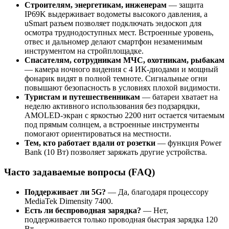
Строителям, энергетикам, инженерам
— защита
IP69K выдерживает водометы высокого давления, а
uSmart разъем позволяет подключать эндоскоп для
осмотра труднодоступных мест. Встроенные уровень,
отвес и дальномер делают смартфон незаменимым
инструментом на стройплощадке.
Спасателям, сотрудникам МЧС, охотникам, рыбакам
— камера ночного видения с 4 ИК-диодами и мощный
фонарик видят в полной темноте. Сигнальные огни
повышают безопасность в условиях плохой видимости.
Туристам и путешественникам
— батареи хватает на
неделю активного использования без подзарядки,
AMOLED-экран с яркостью 2200 нит остается читаемым
под прямым солнцем, а встроенные инструменты
помогают ориентироваться на местности.
Тем, кто работает вдали от розетки
— функция Power
Bank (10 Вт) позволяет заряжать другие устройства.
Часто задаваемые вопросы (FAQ)
Поддерживает ли 5G?
— Да, благодаря процессору
MediaTek Dimensity 7400.
Есть ли беспроводная зарядка?
— Нет,
поддерживается только проводная быстрая зарядка 120
Вт.