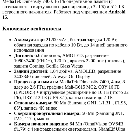
MediaTek Dimensity 7400, 16 ГБ оперативной памяти (с
возможностью виртуального расширения до 32 ГБ) и 512 ГБ
встроенного накопителя. Работает под управлением
Android
15
.
Ключевые особенности
Аккумулятор:
21200 мАч, быстрая зарядка 120 Вт,
обратная зарядка по кабелю 10 Вт, до 14 дней активного
использования
Дисплей:
6.67 дюймов, AMOLED, разрешение
1080×2400 (FHD+), 120 Гц, яркость 2200 нит (пиковая),
защита Corning Gorilla Glass Victus
Задний дисплей:
1.04 дюйма, AMOLED, разрешение
340×340 пикселей, Always-On Display
Процессор и память:
MediaTek Dimensity 7400, 4 нм, 8
ядер до 2.6 ГГц, графика Mali-G615 MC2, ОЗУ 16 ГБ
(LPDDR5) + виртуальное расширение до 16 ГБ (итого 32
ГБ), ПЗУ 512 ГБ (UFS 3.1), карты памяти до 2 ТБ
Основная камера:
50 Мп (Samsung GN1, 1/1.31", f/1.95,
85°), запись 4K видео
Сверхширокоугольная камера:
50 Мп (Samsung JN1,
f/2.2, 117°), макро
Камера ночного видения:
64 Мп (OmniVision OV64B,
f/1.79) с 4 инфракрасными светодиодами, NightElf Ultra