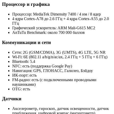
Процессор и графика
Процессор: MediaTek Dimensity 7400 / 4 нм / 8 ядер
4 ядра Cortex-A78 до 2.6 ГГц + 4 ядра Cortex-A55 до 2.0
ГГц
Графический ускоритель: ARM Mali-G615 MC2
AnTuTu Benchmark: около 700 000 баллов
Коммуникации и сети
Сети: 2G (GSM/CDMA), 3G (UMTS), 4G LTE, 5G NR
Wi‑Fi: 6E (802.11 a/b/g/n/ac/ax, 2.4 ГГц + 5 ГГц + 6 ГГц)
Bluetooth: 5.4
NFC: есть (поддержка Google Pay)
Навигация: GPS, ГЛОНАСС, Галилео, Бэйдоу
ИК‑порт: есть
FM‑радио: есть (с подключенными проводными
наушниками)
OTG: есть
Датчики
Акселерометр, гироскоп, датчик освещенности, датчик
приближения, цифровой компас (магнитометр),