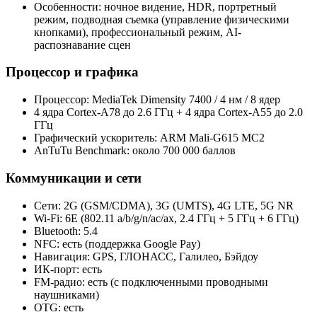
Особенности: ночное видение, HDR, портретный
режим, подводная съемка (управление физическими
кнопками), профессиональный режим, AI-
распознавание сцен
Процессор и графика
Процессор: MediaTek Dimensity 7400 / 4 нм / 8 ядер
4 ядра Cortex-A78 до 2.6 ГГц + 4 ядра Cortex-A55 до 2.0
ГГц
Графический ускоритель: ARM Mali-G615 MC2
AnTuTu Benchmark: около 700 000 баллов
Коммуникации и сети
Сети: 2G (GSM/CDMA), 3G (UMTS), 4G LTE, 5G NR
Wi‑Fi: 6E (802.11 a/b/g/n/ac/ax, 2.4 ГГц + 5 ГГц + 6 ГГц)
Bluetooth: 5.4
NFC: есть (поддержка Google Pay)
Навигация: GPS, ГЛОНАСС, Галилео, Бэйдоу
ИК‑порт: есть
FM‑радио: есть (с подключенными проводными
наушниками)
OTG: есть