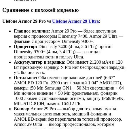
Сравнение с похожей моделью
Ulefone Armor 29 Pro vs
Ulefone Armor 29 Ultra
:
Главное отличие:
Armor 29 Pro — более доступная
версия с процессором Dimensity 7400. Armor 29 Ultra —
флагман с процессором Dimensity 9300+.
Процессор:
Dimensity 7400 (4 нм, 2.6 ГГц) против
Dimensity 9300+ (4 нм, 3.4 ГГц) — разница в
производительности в пользу Ultra.
Аккумулятор и зарядка:
Оба имеют 21200 мАч и 120
Вт проводную зарядку. У Pro нет беспроводной зарядки,
у Ultra она есть.
Остальное:
Оба имеют одинаковые дисплей (6.67"
AMOLED 120 Гц, 2200 нит + задний 1.04" AMOLED),
камеры (50 Мп Samsung GN1 + 50 Мп сверхширик + 64
Мп ночное видение + 50 Мп фронтальная), фонарик
1000 люмен с сигнальными огнями, защиту IP68/IP69K,
MIL-STD-810H, память 16/512 ГБ.
Вывод:
Armor 29 Pro — выбор для тех, кому нужна
максимальная автономность, мощный фонарик и
AMOLED-экран без переплаты за топовый процессор.
Armor 29 Ultra — выбор профессионалов, которым