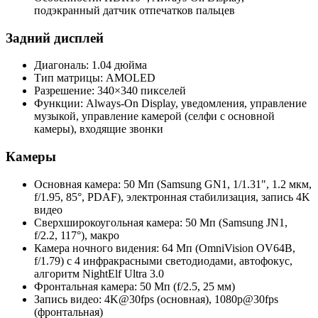
подэкранный датчик отпечатков пальцев
Задний дисплей
Диагональ: 1.04 дюйма
Тип матрицы: AMOLED
Разрешение: 340×340 пикселей
Функции: Always-On Display, уведомления, управление
музыкой, управление камерой (селфи с основной
камеры), входящие звонки
Камеры
Основная камера: 50 Мп (Samsung GN1, 1/1.31", 1.2 мкм,
f/1.95, 85°, PDAF), электронная стабилизация, запись 4K
видео
Сверхширокоугольная камера: 50 Мп (Samsung JN1,
f/2.2, 117°), макро
Камера ночного видения: 64 Мп (OmniVision OV64B,
f/1.79) с 4 инфракрасными светодиодами, автофокус,
алгоритм NightElf Ultra 3.0
Фронтальная камера: 50 Мп (f/2.5, 25 мм)
Запись видео: 4K@30fps (основная), 1080p@30fps
(фронтальная)