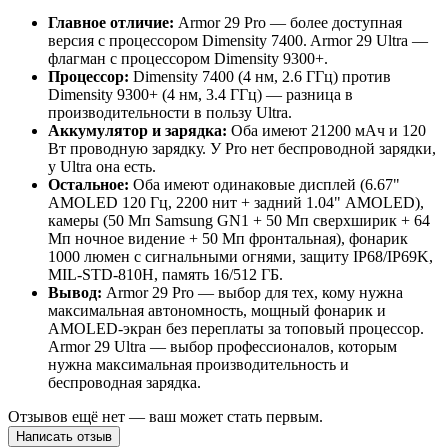
Главное отличие:
Armor 29 Pro — более доступная
версия с процессором Dimensity 7400. Armor 29 Ultra —
флагман с процессором Dimensity 9300+.
Процессор:
Dimensity 7400 (4 нм, 2.6 ГГц) против
Dimensity 9300+ (4 нм, 3.4 ГГц) — разница в
производительности в пользу Ultra.
Аккумулятор и зарядка:
Оба имеют 21200 мАч и 120
Вт проводную зарядку. У Pro нет беспроводной зарядки,
у Ultra она есть.
Остальное:
Оба имеют одинаковые дисплей (6.67"
AMOLED 120 Гц, 2200 нит + задний 1.04" AMOLED),
камеры (50 Мп Samsung GN1 + 50 Мп сверхширик + 64
Мп ночное видение + 50 Мп фронтальная), фонарик
1000 люмен с сигнальными огнями, защиту IP68/IP69K,
MIL-STD-810H, память 16/512 ГБ.
Вывод:
Armor 29 Pro — выбор для тех, кому нужна
максимальная автономность, мощный фонарик и
AMOLED-экран без переплаты за топовый процессор.
Armor 29 Ultra — выбор профессионалов, которым
нужна максимальная производительность и
беспроводная зарядка.
Отзывов ещё нет — ваш может стать первым.
Написать отзыв