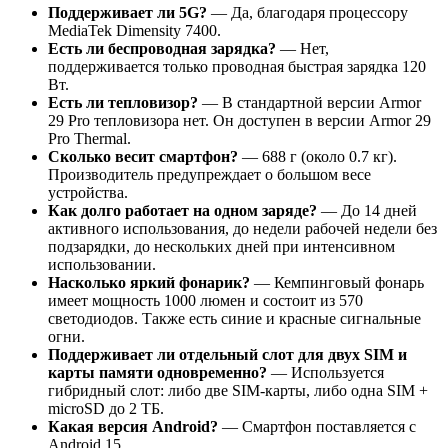
Поддерживает ли 5G?
— Да, благодаря процессору
MediaTek Dimensity 7400.
Есть ли беспроводная зарядка?
— Нет,
поддерживается только проводная быстрая зарядка 120
Вт.
Есть ли тепловизор?
— В стандартной версии Armor
29 Pro тепловизора нет. Он доступен в версии Armor 29
Pro Thermal.
Сколько весит смартфон?
— 688 г (около 0.7 кг).
Производитель предупреждает о большом весе
устройства.
Как долго работает на одном заряде?
— До 14 дней
активного использования, до недели рабочей недели без
подзарядки, до нескольких дней при интенсивном
использовании.
Насколько яркий фонарик?
— Кемпинговый фонарь
имеет мощность 1000 люмен и состоит из 570
светодиодов. Также есть синие и красные сигнальные
огни.
Поддерживает ли отдельный слот для двух SIM и
карты памяти одновременно?
— Используется
гибридный слот: либо две SIM-карты, либо одна SIM +
microSD до 2 ТБ.
Какая версия Android?
— Смартфон поставляется с
Android 15.