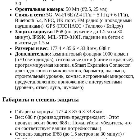
3.0
Фронтальная камера:
50 Мп (f/2.5, 25 мм)
Связь и сети:
5G, Wi‑Fi 6E (2.4 ГГц + 5 ГГц + 6 ГГц),
Bluetooth 5.4, NFC, ИК‑порт, FM‑радио (с проводными
наушниками), GPS (ГЛОНАСС / Галилео / Бэйдоу)
Защита корпуса:
IP68 (погружение до 1.5 м на 30
минут), IP69K, MIL‑STD‑810H, падение на бетон с
высоты до 1.5 м
Размеры и вес:
177.4 × 85.6 × 33.8 мм, 688 г
Дополнительно:
кемпинговый фонарик 1000 люмен
(570 светодиодов), сигнальные огни (синие и красные),
программируемая кнопка, uSmart Expansion Connector
для эндоскопов и микроскопов, барометр, шагомер,
строительный уровень, компас, встроенный микроскоп,
предустановленное приложение с инструментами
(уровень, отвес, лупа, шумомер)
Габариты и степень защиты
Габариты корпуса: 177.4 × 85.6 × 33.8 мм
Вес: 688 г (производитель предупреждает: «Этот
продукт весит более 688 г. Пожалуйста, убедитесь, что
он соответствует вашим потребностям»)
Степень защиты: IP68 (до 1.5 метров на 30 минут) /