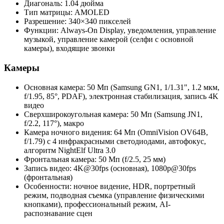
Диагональ: 1.04 дюйма
Тип матрицы: AMOLED
Разрешение: 340×340 пикселей
Функции: Always-On Display, уведомления, управление
музыкой, управление камерой (селфи с основной
камеры), входящие звонки
Камеры
Основная камера: 50 Мп (Samsung GN1, 1/1.31", 1.2 мкм,
f/1.95, 85°, PDAF), электронная стабилизация, запись 4K
видео
Сверхширокоугольная камера: 50 Мп (Samsung JN1,
f/2.2, 117°), макро
Камера ночного видения: 64 Мп (OmniVision OV64B,
f/1.79) с 4 инфракрасными светодиодами, автофокус,
алгоритм NightElf Ultra 3.0
Фронтальная камера: 50 Мп (f/2.5, 25 мм)
Запись видео: 4K@30fps (основная), 1080p@30fps
(фронтальная)
Особенности: ночное видение, HDR, портретный
режим, подводная съемка (управление физическими
кнопками), профессиональный режим, AI-
распознавание сцен